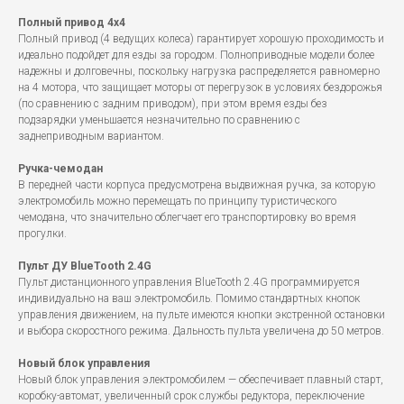
Полный привод 4x4
Полный привод (4 ведущих колеса) гарантирует хорошую проходимость и
идеально подойдет для езды за городом. Полноприводные модели более
надежны и долговечны, поскольку нагрузка распределяется равномерно
на 4 мотора, что защищает моторы от перегрузок в условиях бездорожья
(по сравнению с задним приводом), при этом время езды без
подзарядки уменьшается незначительно по сравнению с
заднеприводным вариантом.
Ручка-чемодан
В передней части корпуса предусмотрена выдвижная ручка, за которую
электромобиль можно перемещать по принципу туристического
чемодана, что значительно облегчает его транспортировку во время
прогулки.
Пульт ДУ BlueTooth 2.4G
Пульт дистанционного управления BlueTooth 2.4G программируется
индивидуально на ваш электромобиль. Помимо стандартных кнопок
управления движением, на пульте имеются кнопки экстренной остановки
и выбора скоростного режима. Дальность пульта увеличена до 50 метров.
Новый блок управления
Новый блок управления электромобилем — обеспечивает плавный старт,
коробку-автомат, увеличенный срок службы редуктора, переключение