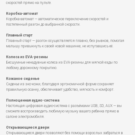
скоростей прямо на пульте.
Коробка-автомат
Коробка-автомат — автоматическое переключение скоростей и
постепенный разгон до выбранной скорости.
Плавный старт
Плавный старт — разгон осуществляется плавно, без рывков, помогая
малышу привыкнуть к своей новой машинке, не испугавшись её.
Колеса из EVA-резины
Бесшумные ненадувные колеса из EVA-резины для мягкой езды по
любому дорожному покрытию.
Кожаное сиденье
Сиденье из эко-кожи, благодаря эргономичной форме сохраняет
правильную осанку, обеспечивает удобство, мягкость и комфорт.
Полноценная аудио-система
Настоящая цифровая аудио-система с разъёмами USB, SD, AUX — вы
сможете воспроизводить любимую музыку вашего ребенка прямо в
салоне электромобиля.
Открывающиеся двери
Открывающиеся двери позволяют без помощи взрослых забраться в