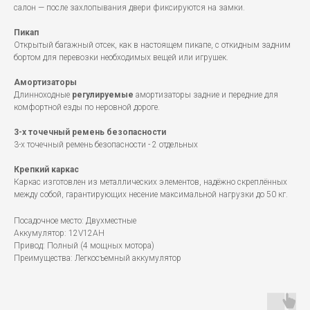
салон — после захлопывания двери фиксируются на замки.
Пикап
Открытый багажный отсек, как в настоящем пикапе, с откидным задним
бортом для перевозки необходимых вещей или игрушек.
Амортизаторы
Длинноходные
регулируемые
амортизаторы задние и передние для
комфортной езды по неровной дороге.
3-х точечный ремень безопасности
3-х точечный ремень безопасности - 2 отдельных
Крепкий каркас
Каркас изготовлен из металлических элементов, надёжно скреплённых
между собой, гарантирующих несение максимальной нагрузки до 50 кг.
Посадочное место: Двухместные
Аккумулятор: 12V12AH
Привод: Полный (4 мощных мотора)
Преимущества: Легкосъемный аккумулятор