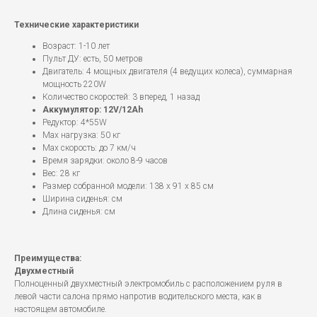
Технические характеристики
Возраст: 1-10 лет
Пульт ДУ: есть, 50 метров
Двигатель: 4 мощных двигателя (4 ведущих колеса), суммарная
мощность 220W
Количество скоростей: 3 вперед, 1 назад
Аккумулятор: 12V/12Ah
Редуктор: 4*55W
Мах нагрузка: 50 кг
Мах скорость: до 7 км/ч
Время зарядки: около 8-9 часов
Вес: 28 кг
Размер собранной модели: 138 х 91 х 85 см
Ширина сиденья: см
Длина сиденья: см
Преимущества:
Двухместный
Полноценный двухместный электромобиль с расположением руля в
левой части салона прямо напротив водительского места, как в
настоящем автомобиле.