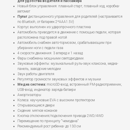
для удобства водителя и пассажира
Новый блок управления: плавный старт, плавный ход, коробка-
автомат
Пульт
дистанционного управления для родителей (настраивается
по Bluetooh, от батареек 2*ААA1.5V)
Корпус выполнен из ударопрочного пластика
Автомобиль приводится в движение с помощью педали, которая
расположена под правой ногой
Автомобиль снабжен авто-тормозом, срабатывающим при
убирании ноги с педали газа
4 скорости движения: 3 вперед и 1 назад
Фары снабжены мощными светодиодами.
Звуковые эффекты: музыкальный руль-звук клаксона, медиа-
панель, заводские мелодии
Звук работы двигателя
Регулятор громкости звуковых эффектов и музыки
Медиа система:
microSD-вход, встроенный FM-радиоприемник,
USB-вход, индикатор заряда батаери
Амортизаторы
Колеса: каучуковые EVA с высоким протектором
Открывающиеся двери
Сидение: мягкое кожаное
Кнопка отключения/подключения привода 2WD/4WD
Перемещение по принципу "чемодана"
Рекомендуемый рост ребенка- до 130 см