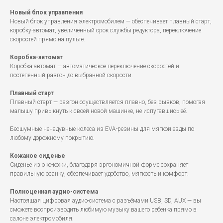
Новый блок управления
Новый блок управления электромобилем — обеспечивает плавный старт,
коробку-автомат, увеличенный срок службы редуктора, переключение
скоростей прямо на пульте.
Коробка-автомат
Коробка-автомат — автоматическое переключение скоростей и
постепенный разгон до выбранной скорости.
Плавный старт
Плавный старт — разгон осуществляется плавно, без рывков, помогая
малышу привыкнуть к своей новой машинке, не испугавшись её.
Бесшумные ненадувные колеса из EVA-резины для мягкой езды по
любому дорожному покрытию.
Кожаное сиденье
Сиденье из эко-кожи, благодаря эргономичной форме сохраняет
правильную осанку, обеспечивает удобство, мягкость и комфорт.
Полноценная аудио-система
Настоящая цифровая аудио-система с разъёмами USB, SD, AUX — вы
сможете воспроизводить любимую музыку вашего ребенка прямо в
салоне электромобиля.