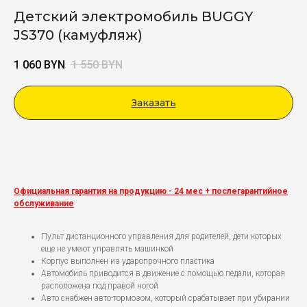
Детский электромобиль BUGGY
JS370 (камуфляж)
1 060
BYN
1 550
BYN
Заказать
Viber
Официальная гарантия на продукцию - 24 мес + послегарантийное
обслуживание
Пульт дистанционного управления для родителей, дети которых
еще не умеют управлять машинкой
Корпус выполнен из ударопрочного пластика
Автомобиль приводится в движение с помощью педали, которая
расположена под правой ногой
Авто снабжен авто-тормозом, который срабатывает при убирании