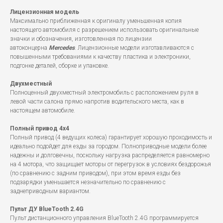
Лицензионная модель
Максимально приближенная к оригиналу уменьшенная копия
настоящего автомобиля с разрешением использовать оригинальные
значки и обозначения, изготовленная по лицензии
автоконцерна
Mercedes
. Лицензионные модели изготавливаются с
повышенными требованиями к качеству пластика и электроники,
подгонке деталей, сборке и упаковке.
Двухместный
Полноценный двухместный электромобиль с расположением руля в
левой части салона прямо напротив водительского места, как в
настоящем автомобиле.
Полный привод 4x4
Полный привод (4 ведущих колеса) гарантирует хорошую проходимость и
идеально подойдет для езды за городом. Полноприводные модели более
надежны и долговечны, поскольку нагрузка распределяется равномерно
на 4 мотора, что защищает моторы от перегрузок в условиях бездорожья
(по сравнению с задним приводом), при этом время езды без
подзарядки уменьшается незначительно по сравнению с
заднеприводным вариантом.
Пульт ДУ BlueTooth 2.4G
Пульт дистанционного управления BlueTooth 2.4G программируется