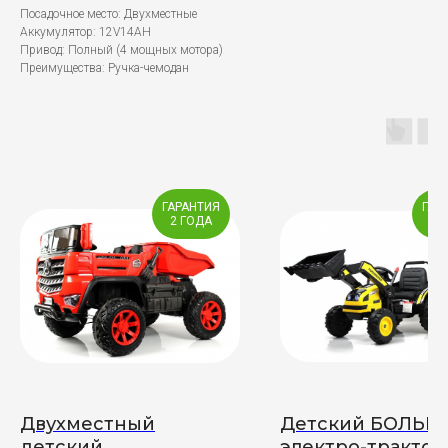
Посадочное место: Двухместные
Аккумулятор: 12V14AH
Привод: Полный (4 мощных мотора)
Преимущества: Ручка-чемодан
ГАРАНТИЯ
ГАР
2 ГОДА
1 
Двухместный
Детский БОЛЬ
детский
электро-трактор