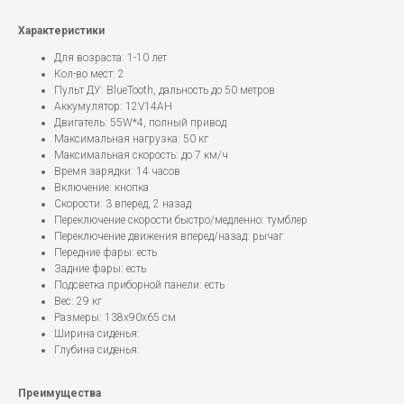
Характеристики
Для возраста: 1-10 лет
Кол-во мест: 2
Пульт ДУ: BlueTooth, дальность до 50 метров
Аккумулятор: 12V14AH
Двигатель: 55W*4, полный привод
Максимальная нагрузка: 50 кг
Максимальная скорость: до 7 км/ч
Время зарядки: 14 часов
Включение: кнопка
Скорости: 3 вперед, 2 назад
Переключение скорости быстро/медленно: тумблер
Переключение движения вперед/назад: рычаг
Передние фары: есть
Задние фары: есть
Подсветка приборной панели: есть
Вес: 29 кг
Размеры: 138x90x65 см
Ширина сиденья:
Глубина сиденья:
Преимущества