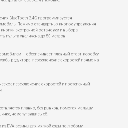
нке деталей, сборке и упаковке.
ения BlueTooth 2.4G программируется
омобиль. Помимо стандартных кнопок управления
я кнопки экстренной остановки и выбора
ь пульта увеличена до 50 метров.
ромобилем — обеспечивает плавный старт, коробку-
лужбы редуктора, переключение скоростей прямо на
еское переключение скоростей и постепенный
и.
ествляется плавно, без рывков, помогая малышу
инке, не испугавшись её.
 из EVA-резины для мягкой езды по любому