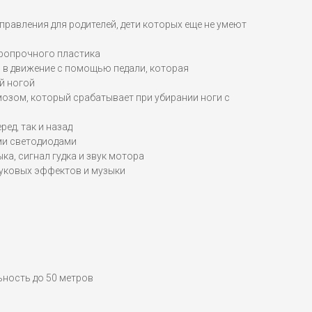
правления для родителей, дети которых еще не умеют
аропрочного пластика
 в движение с помощью педали, которая
й ногой
озом, который срабатывает при убирании ноги с
ред, так и назад
и светодиодами
ка, сигнал гудка и звук мотора
вуковых эффектов и музыки
льность до 50 метров