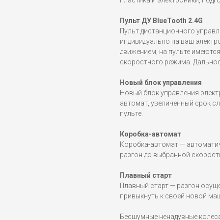
пластика и электроники, подго
Пульт ДУ BlueTooth 2.4G
Пульт дистанционного управл
индивидуально на ваш электр
движением, на пульте имеютс
скоростного режима. Дальност
Новый блок управления
Новый блок управления элект
автомат, увеличенный срок с
пульте.
Коробка-автомат
Коробка-автомат — автоматич
разгон до выбранной скорост
Плавный старт
Плавный старт — разгон осущ
привыкнуть к своей новой маш
Бесшумные ненадувные колеса