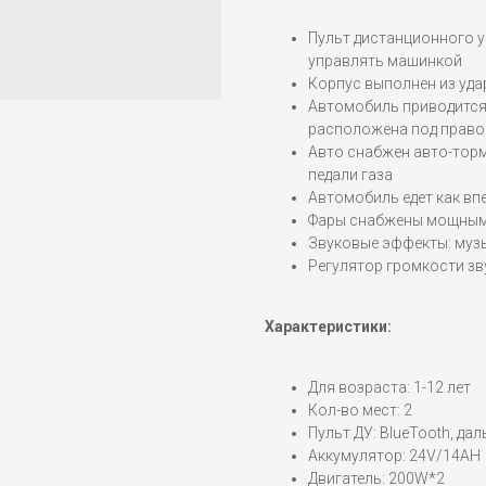
Пульт дистанционного у
управлять машинкой
Корпус выполнен из уд
Автомобиль приводится
расположена под право
Авто снабжен авто-торм
педали газа
Автомобиль едет как впе
Фары снабжены мощным
Звуковые эффекты: музы
Регулятор громкости з
Характеристики:
Для возраста: 1-12 лет
Кол-во мест: 2
Пульт ДУ: BlueTooth, да
Аккумулятор: 24V/14АН
Двигатель: 200W*2