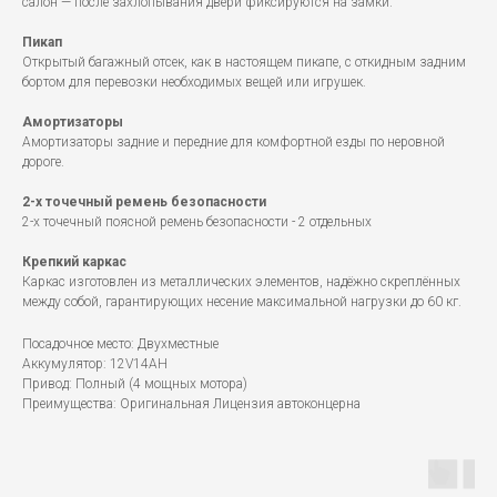
салон — после захлопывания двери фиксируются на замки.
Пикап
Открытый багажный отсек, как в настоящем пикапе, с откидным задним
бортом для перевозки необходимых вещей или игрушек.
Амортизаторы
Амортизаторы задние и передние для комфортной езды по неровной
дороге.
2-х точечный ремень безопасности
2-х точечный поясной ремень безопасности - 2 отдельных
Крепкий каркас
Каркас изготовлен из металлических элементов, надёжно скреплённых
между собой, гарантирующих несение максимальной нагрузки до 60 кг.
Посадочное место: Двухместные
Аккумулятор: 12V14AH
Привод: Полный (4 мощных мотора)
Преимущества: Оригинальная Лицензия автоконцерна