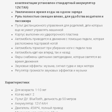
комплектации установлен стандартный аккумулятор
12V/7Ah)
Увеличенное время езды на одном заряде
Руль полностью смещен влево, для удобства водителя и
пассажира
Пульт дистанционного управления для родителей, дети которых
еще не умеют управлять машинкой
Корпус выполнен из ударопрочного пластика
Автомобиль приводится в движение с помощью педали, которая
расположена под правой ногой
Автомобиль тормозит при убирании ноги с педали газа
Автомобиль едет как вперед, так и назад
Фары снабжены цветными светодиодами, которые светятся во
время движения
Звуковые эффекты: музыка, сигнал гудка и звук мотора
Регулятор громкости звуковых эффектов и музыки
Характеристики:
Для возраста: 1-10 лет
Кол-во мест: 2
Пульт ДУ: BlueTooth, дальность до 50 метров
Аккумулятор: 12V14AH
Двигатель: 45W*4, полный привод