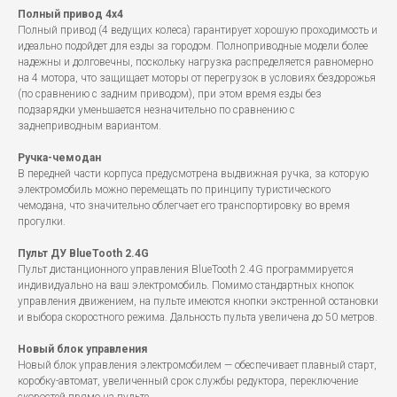
Полный привод 4x4
Полный привод (4 ведущих колеса) гарантирует хорошую проходимость и
идеально подойдет для езды за городом. Полноприводные модели более
надежны и долговечны, поскольку нагрузка распределяется равномерно
на 4 мотора, что защищает моторы от перегрузок в условиях бездорожья
(по сравнению с задним приводом), при этом время езды без
подзарядки уменьшается незначительно по сравнению с
заднеприводным вариантом.
Ручка-чемодан
В передней части корпуса предусмотрена выдвижная ручка, за которую
электромобиль можно перемещать по принципу туристического
чемодана, что значительно облегчает его транспортировку во время
прогулки.
Пульт ДУ BlueTooth 2.4G
Пульт дистанционного управления BlueTooth 2.4G программируется
индивидуально на ваш электромобиль. Помимо стандартных кнопок
управления движением, на пульте имеются кнопки экстренной остановки
и выбора скоростного режима. Дальность пульта увеличена до 50 метров.
Новый блок управления
Новый блок управления электромобилем — обеспечивает плавный старт,
коробку-автомат, увеличенный срок службы редуктора, переключение