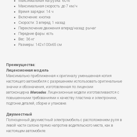
Максимальная нагрузка: 60 кг
Максимальная скорость: до 7 км/ч
Время зарядки: 14 ч
Включение: кнопка
Скорости: 3 вперед, 1 назад
Переключение движения вперед/назад: рычаг
Передние фары: есть
Вес: 36 кг
Размеры: 142x100x65 см
Преимущества:
Лицензионная модель
Максимально приближенная к оригиналу уменьшенная копия
настоящего автомобиля с разрешением использовать оригинальные
значки и обозначения, изготовленная по лицензии
автоконцерна
Mercedes
. Лицензионные модели изготавливаются с
повышенными требованиями к качеству пластика и электроники,
подгонке деталей, сборке и упаковке.
Двухместный
Полноценный двухместный электромобиль с расположением руля в
левой части салона прямо напротив водительского места, как в
настоящем автомобиле.