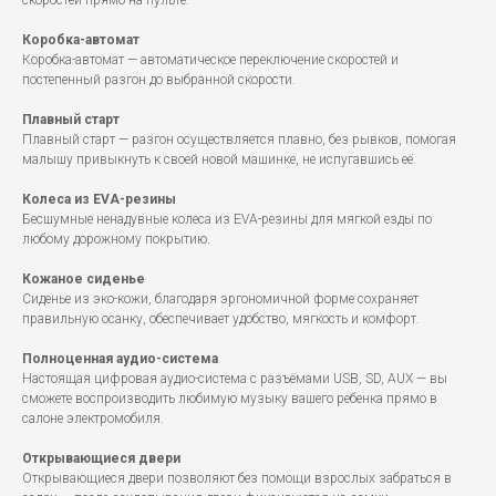
скоростей прямо на пульте.
Коробка-автомат
Коробка-автомат — автоматическое переключение скоростей и
постепенный разгон до выбранной скорости.
Плавный старт
Плавный старт — разгон осуществляется плавно, без рывков, помогая
малышу привыкнуть к своей новой машинке, не испугавшись её.
Колеса из EVA-резины
Бесшумные ненадувные колеса из EVA-резины для мягкой езды по
любому дорожному покрытию.
Кожаное сиденье
Сиденье из эко-кожи, благодаря эргономичной форме сохраняет
правильную осанку, обеспечивает удобство, мягкость и комфорт.
Полноценная аудио-система
Настоящая цифровая аудио-система с разъёмами USB, SD, AUX — вы
сможете воспроизводить любимую музыку вашего ребенка прямо в
салоне электромобиля.
Открывающиеся двери
Открывающиеся двери позволяют без помощи взрослых забраться в