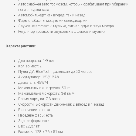
Авто снабжен авто-тормозом, который срабатывает при убирании
ноги с педали газа
Автомобиль едет как вперед, так и назад
Фары снабжены мощными светодиодами
Звуковые эффекты: музыка, сигнал гудка и звук мотора
Регулятор громкости звуковых эффектов и музыки
Характеристики:
Для возраста: 1-9 лет
Кол-во мест: 2
Пульт ДУ: BlueTooth, дальность до 50 метров
Аккумулятор: 12V/12Ah
Двигатель: 45W*4
Максимальная нагрузка: 50 кг
Максимальная скорость: 3-8 км/ч
Время зарядки: 7-8 часов
Скорости: 3 скорости движения: 2 вперед и 1 назад
Включение: кнопка
Передние фары: есть
Задние фары: есть
Вес: 22,37 кг
Размеры: 128 х 76 х 51 см