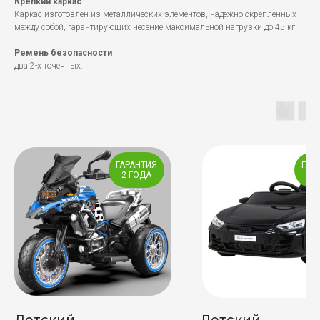
Крепкий каркас
Каркас изготовлен из металлических элементов, надёжно скреплённых
между собой, гарантирующих несение максимальной нагрузки до 45 кг.
Ремень безопасности
два 2-х точечных.
ГАРАНТИЯ
ГАР
2 ГОДА
2 