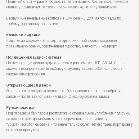
Плавный старт — разгон осуществляется плавно, без рывков, помогая
малышу привыкнуть к своей новой машинке, не испугавшись её.
Бесшумные ненадувные колеса из EVA-резины для мягкой езды по
любому дорожному покрытию.
Кожаное сиденье
Сиденье из эко-кожи, благодаря эргономичной форме сохраняет
правильную осанку, обеспечивает удобство, мягкость и комфорт.
Полноценная аудио-система
Настоящая цифровая аудио-система с разъёмами USB, SD, AUX — вы
сможете воспроизводить любимую музыку вашего ребенка прямо в
салоне электромобиля.
Открывающиеся двери
Открывающиеся двери позволяют без помощи взрослых забраться в
салон — после захлопывания двери фиксируются на замки.
Ручка-чемодан
Под передним бампером расположено специальное углубление под руку,
за которое электромобиль можно перемещать по принципу
туристического чемодана, что значительно облегчает его транспортировку
во время прогулки.