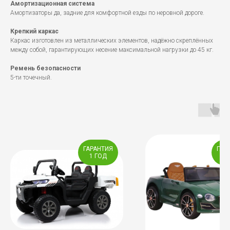
Амортизационная система
Амортизаторы да, задние для комфортной езды по неровной дороге.
Крепкий каркас
Каркас изготовлен из металлических элементов, надёжно скреплённых
между собой, гарантирующих несение максимальной нагрузки до 45 кг.
Ремень безопасности
5-ти точечный.
ГАРАНТИЯ
ГАР
1 ГОД
1 