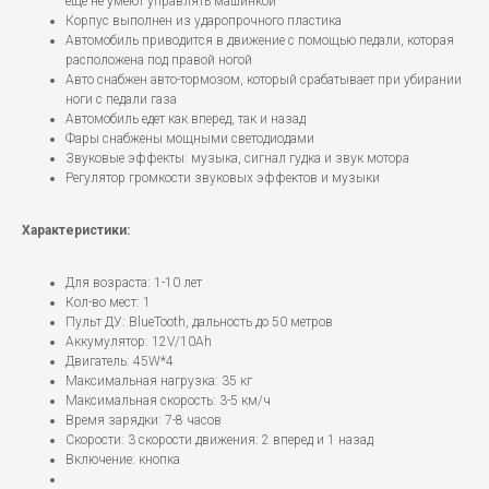
еще не умеют управлять машинкой
Корпус выполнен из ударопрочного пластика
Автомобиль приводится в движение с помощью педали, которая
расположена под правой ногой
Авто снабжен авто-тормозом, который срабатывает при убирании
ноги с педали газа
Автомобиль едет как вперед, так и назад
Фары снабжены мощными светодиодами
Звуковые эффекты: музыка, сигнал гудка и звук мотора
Регулятор громкости звуковых эффектов и музыки
Характеристики:
Для возраста: 1-10 лет
Кол-во мест: 1
Пульт ДУ: BlueTooth, дальность до 50 метров
Аккумулятор: 12V/10Ah
Двигатель: 45W*4
Максимальная нагрузка: 35 кг
Максимальная скорость: 3-5 км/ч
Время зарядки: 7-8 часов
Скорости: 3 скорости движения: 2 вперед и 1 назад
Включение: кнопка