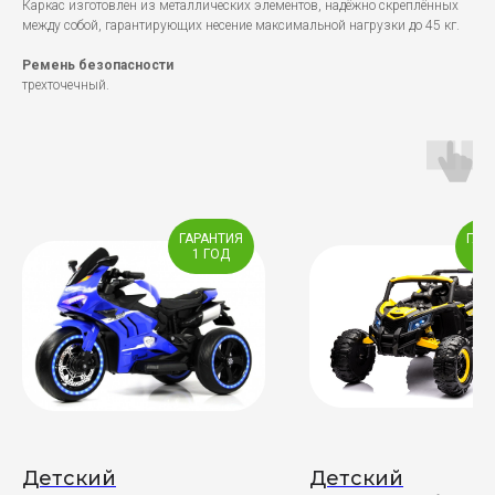
Каркас изготовлен из металлических элементов, надёжно скреплённых
между собой, гарантирующих несение максимальной нагрузки до 45 кг.
Ремень безопасности
трехточечный.
ГАРАНТИЯ
ГАР
1 ГОД
2 
Детский
Детский