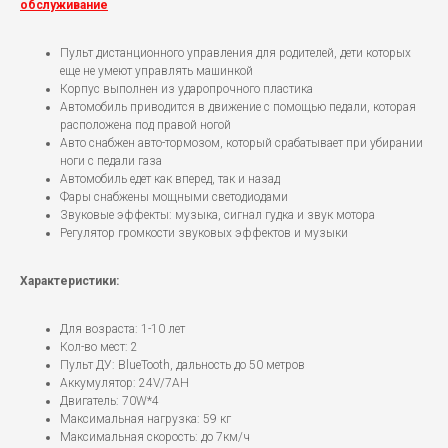
обслуживание
Пульт дистанционного управления для родителей, дети которых
еще не умеют управлять машинкой
Корпус выполнен из ударопрочного пластика
Автомобиль приводится в движение с помощью педали, которая
расположена под правой ногой
Авто снабжен авто-тормозом, который срабатывает при убирании
ноги с педали газа
Автомобиль едет как вперед, так и назад
Фары снабжены мощными светодиодами
Звуковые эффекты: музыка, сигнал гудка и звук мотора
Регулятор громкости звуковых эффектов и музыки
Характеристики:
Для возраста: 1-10 лет
Кол-во мест: 2
Пульт ДУ: BlueTooth, дальность до 50 метров
Аккумулятор: 24V/7AH
Двигатель: 70W*4
Максимальная нагрузка: 59 кг
Максимальная скорость: до 7км/ч