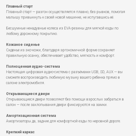
Плавный старт
Плавный старт — разгон осуществляется плавно, без рывков, помогая
малышу привыкнуть к своей новой машинке, не испугавшись её.
Бесшумные ненадувные колеса из EVA-резины для мягкой езды по
любому дорожному покрытию.
Кожаное сиденье
Сиденье из эко-кожи, благодаря эргономичной форме сохраняет
правильную осанку, обеспечивает удобство, мягкость и комфорт.
Полноценная аудио-система
Настоящая цифровая аудио-система с разъёмами USB, SD, AUX — вы
сможете воспроизводить любимую музыку вашего ребенка прямо в
салоне электромобиля.
Открывающиеся двери
Открывающиеся двери позволяют без помощи взрослых забраться в
салон — после захлопывания двери фиксируются на замки.
Амортизационная система
Амортизаторы да, задние для комфортной езды по неровной дороге.
Крепкий каркас